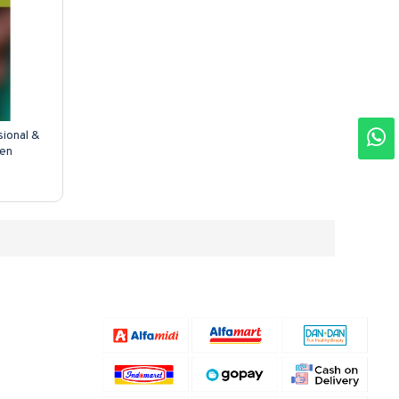
ional &
hen