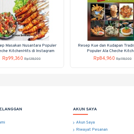
ep Masakan Nusantara Populer
Resep Kue dan Kudapan Tradis
eche KitchenHits di Instagram
Populer Ala Cheche Kitc
Rp99,360
Rp84,960
Rp138,000
Rp118,000
PELANGGAN
AKUN SAYA
ami
Akun Saya
Riwayat Pesanan