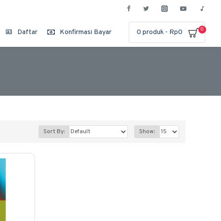
0
Daftar
Konfirmasi Bayar
0 produk - Rp0
Sort By:
Show: