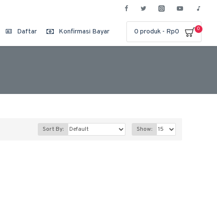
0
Daftar
Konfirmasi Bayar
0 produk - Rp0
Sort By:
Show: