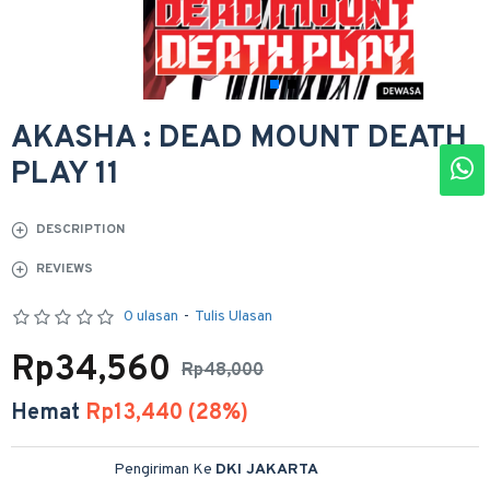
AKASHA : DEAD MOUNT DEATH
PLAY 11
DESCRIPTION
REVIEWS
0 ulasan
-
Tulis Ulasan
Rp34,560
Rp48,000
Hemat
Rp13,440 (28%)
Pengiriman Ke
DKI JAKARTA