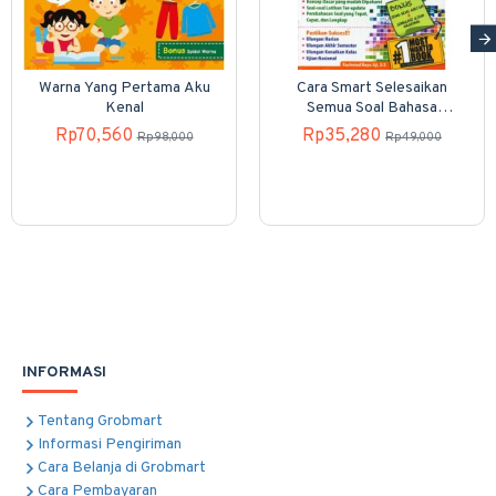
Warna Yang Pertama Aku
Cara Smart Selesaikan
Kenal
Semua Soal Bahasa
Indonesia Dalam Hitungan
Rp70,560
Rp35,280
Rp98,000
Rp49,000
Detik! Sd Kelas Iv, V, Dan
Vi
INFORMASI
Tentang Grobmart
Informasi Pengiriman
Cara Belanja di Grobmart
Cara Pembayaran