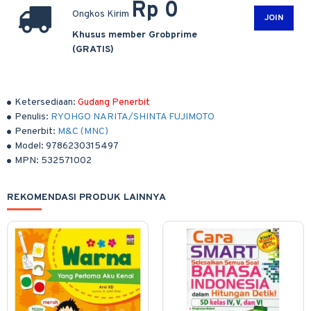
Rp 0
Ongkos Kirim
JOIN
Khusus member Grobprime
(GRATIS)
Ketersediaan:
Gudang Penerbit
Penulis:
RYOHGO NARITA/SHINTA FUJIMOTO
Penerbit:
M&C (MNC)
Model:
9786230315497
MPN:
532571002
REKOMENDASI PRODUK LAINNYA