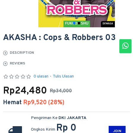
AKASHA : Cops & Robbers 03
DESCRIPTION
REVIEWS
0 ulasan
-
Tulis Ulasan
Rp24,480
Rp34,000
Hemat
Rp9,520 (28%)
Pengiriman Ke
DKI JAKARTA
Rp 0
Ongkos Kirim
JOIN