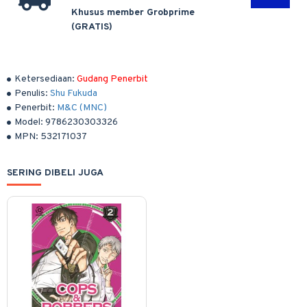
Khusus member Grobprime
(GRATIS)
Ketersediaan:
Gudang Penerbit
Penulis:
Shu Fukuda
Penerbit:
M&C (MNC)
Model:
9786230303326
MPN:
532171037
SERING DIBELI JUGA