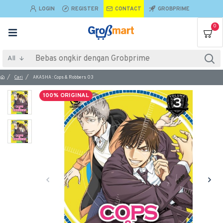
LOGIN
REGISTER
CONTACT
GROBPRIME
0
All
Cari
AKASHA : Cops & Robbers 03
100% ORIGINAL