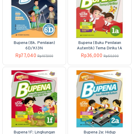
Bupena (Bk. Penilaian)
Bupena (Buku Penilaian
6D/K13N
Autentik) Tema Diriku 1A
Rp77,040
Rp36,000
Rp107,000
Rp50,000
Bupena 1F: Lingkungan
Bupena 2a: Hidup