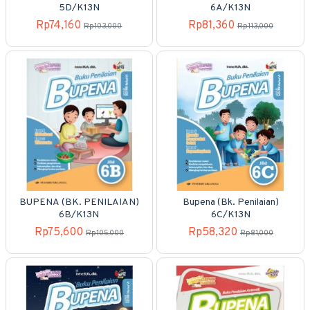
5D/K13N
6A/K13N
Rp74,160
Rp81,360
Rp103,000
Rp113,000
BUPENA (BK. PENILAIAN)
Bupena (Bk. Penilaian)
6B/K13N
6C/K13N
Rp75,600
Rp58,320
Rp105,000
Rp81,000