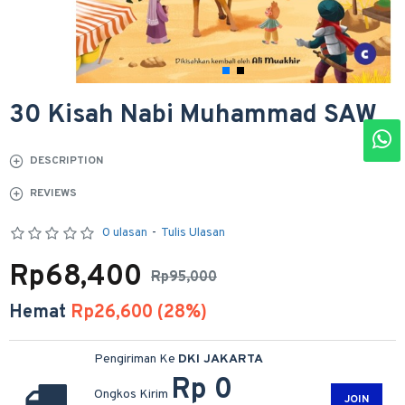
30 Kisah Nabi Muhammad SAW
DESCRIPTION
REVIEWS
0 ulasan
-
Tulis Ulasan
Rp68,400
Rp95,000
Hemat
Rp26,600 (28%)
Pengiriman Ke
DKI JAKARTA
Rp 0
Ongkos Kirim
JOIN